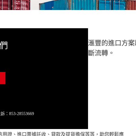
滙豐的進口方案
們
斷流轉。
853-28553669
信用證、進口票據託收、貸款及提貨擔保等等，助您輕鬆應