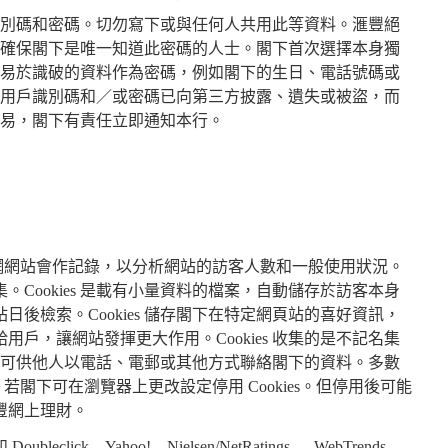
別碼和密碼。切勿寫下或與任何人共用此等資料。滙豐絕
確保閣下是唯一知道此密碼的人士。閣下首次選擇本身獨
易於識破的資料作為密碼，例如閣下的生日、電話號碼或
用戶識別碼和／或密碼已向第三方披露、遺失或被盜，而
易，閣下有責任立即通知本行。
網網站會作記錄，以分析網站的訪客人數和一般使用狀況。
集。Cookies 是載有小量資料的檔案，自動儲存於訪客本身
後檢索。Cookies 儲存閣下在特定網頁站的喜好資訊，
戶，讓網站發揮更大作用。Cookies 收集的是不記名集
或可供他人以電話、電郵或其他方式聯絡閣下的資料。多數
能。若閣下可在瀏覽器上更改設定停用 Cookies。但停用後可能
豐網上理財。
ck、Yahoo!、Nielsen/NetRatings 、 WebTrends、