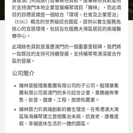
滙豐澳門完成該行首筆綠色貸款。這筆綠色貸款是用
於支持澳門本地企業發展橫琴項目「臻林」，而此項
目的目標是建造一個結合「環境、社會及企業管治」
（ESG）概念的世界級綜合園區，提供以養⽣服務為
核⼼的宜居環境，包括旨在服務大灣區居民的高端醫
療中心。
此項綠色貸款是滙豐澳門的一個重要里程碑，我們將
一如既往的支持可持續發展，支持橫琴粵澳深度合作
區的發展。
公司簡介
臻林是殷理基集團有限公司的子公司。殷理基集
團有限公司是澳門的多元綜合企業，業務遍佈零
售、批發、健康、工程、旅遊和農業。
臻林致力於高端創新的養生理念，在粵港澳大灣
區珠海橫琴建立首個集治未病、抗衰老、康養度
假、幸福退休生活於一體的園區。