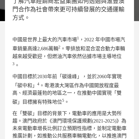
了解汽車經銷商宏益集團如何透過與滙豐澳
門合作為社會帶來更可持續發展的交通運輸
方式。
1
中國是世界上最大的汽車市場
，2022 年中國市場汽
2
車銷量高達2,686萬輛
。零排放和混合混合動力車輛
越來越受歡迎，但燃油汽車依然佔據市場主導地位
3
。
中國目標於2030年前「碳達峰」，並於2060年實現
4
「碳中和」
。粵港澳大灣區作為中國開放程度最
高、經濟最蓬勃的地區之一，在推動中國實現「雙
5
碳」目標擁有特殊地位
。
在「雙碳」目標的背景下，電動車的應用是大勢所
趨。澳門政府於《澳門環境保護規劃(2021-2025)》為
未來電動車增長比例訂立預期性指標，並制定電動車
推廣計劃，如推動公共服務車輛電動化，以推進澳門