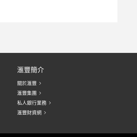
滙豐簡介
關於滙豐
滙豐集團
私人銀行業務
滙豐財資網